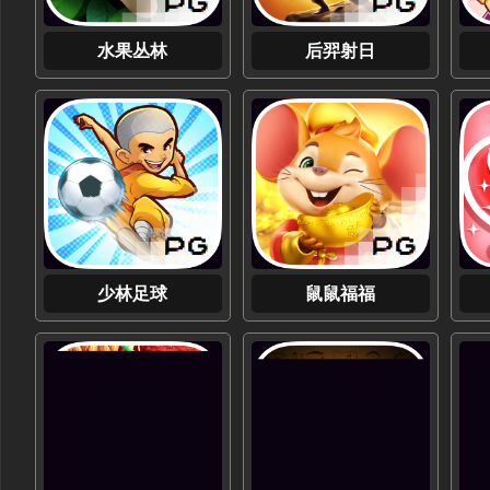
水果丛林
后羿射日
少林足球
鼠鼠福福