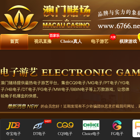
首页
视讯直播
Choice真人
电子游艺
棋牌游戏
尊敬的会员您好！近期发现有不少诈骗团伙恶意拦截我司网址，若您打
夺宝电子
DT电子
CQ9电子
Choice电子
FG电子
P