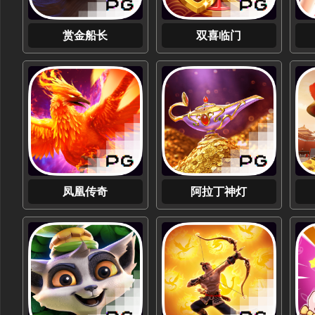
赏金船长
双喜临门
凤凰传奇
阿拉丁神灯