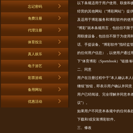
以下条规适用于用户使用、联接和参
忘记密码
经营的其他网站（“博彩网站”）提
免费注册
及适用于博彩服务和博彩软件的使用
“博彩”就本条规而言，包括但不限
代理注册
用联接设备，包括但不限于为使用
体育投注
话、手提设备。“博彩软件”指经
的任何用户信息），以便用户通过用户
真人娱乐
下“体育博彩（Sportsbook）
电子游艺
二、同意
彩票游戏
用户在注册过程中于“本人确认本人
继续”按钮，即表示用户确认并同意
备用网址
用户已经阅读、完全理解并同意本条
优惠活动
议”）。
如果用户不同意本条规中的任何条款
下载和/或安装博彩软件。
三、修改