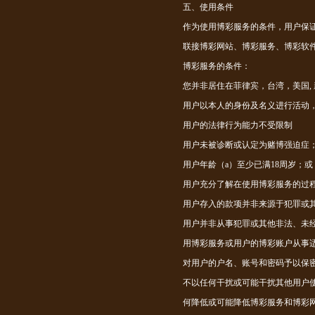
五、使用条件
作为使用博彩服务的条件，用户保
联接博彩网站、博彩服务、博彩软
博彩服务的条件：
您并非居住在菲律宾，台湾，美国,
用户以本人的身份及名义进行活动
用户的法律行为能力不受限制
用户未被诊断或认定为赌博强迫症
用户年龄（a）至少已满18周岁；
用户充分了解在使用博彩服务的过
用户存入的款项并非来源于犯罪或
用户并非从事犯罪或其他非法、未
用博彩服务或用户的博彩账户从事
对用户的户名、账号和密码予以保
不以任何干扰或可能干扰其他用户
何降低或可能降低博彩服务和博彩