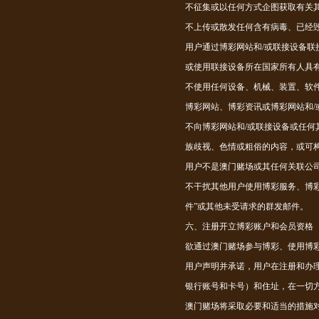
不征集或以任何方式企图获取有关
不上传或散发任何含有病毒、已经
用户通过博彩网站和/或联接设备
或使用联接设备所在国家所有人具
不使用任何设备、机械、装置、软
博彩网站、博彩资讯或博彩网站和/
不向博彩网站和/或联接设备或任
族歧视、色情或粗俗的内容，或可
用户不是澳门赌场或其任何关联公
不干扰其他用户使用博彩服务、博彩
件”或其他未受请求的群发邮件。
六、注册开立博彩账户和会员资格
欲通过澳门赌场参与博彩、使用博彩
用户声明并承诺，用户在注册和办
银行账号和卡号）和住址，在一切
澳门赌场将采取必要和适当的措施