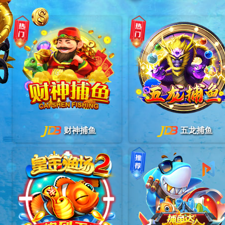
财神捕鱼
五龙捕鱼