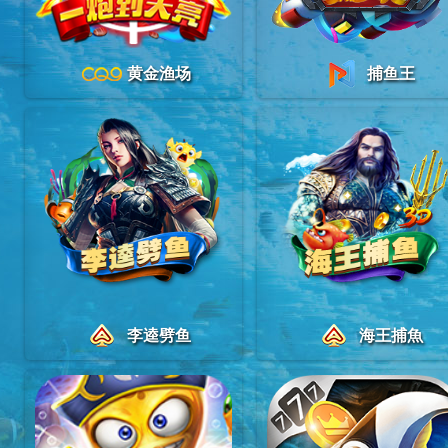
黄金渔场
捕鱼王
李逵劈鱼
海王捕魚