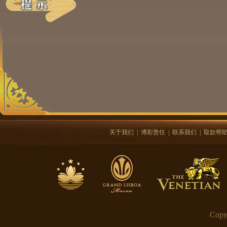
关于我们
|
博彩责任
|
联系我们
|
取款帮
Copy