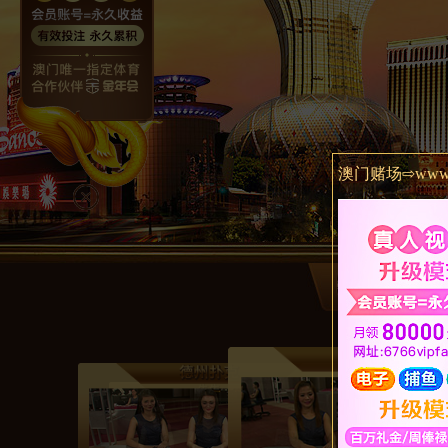
澳门赌场⇨www
尊敬的会员您好！近期发现有不