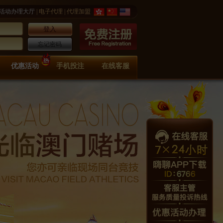
活动办理大厅
|
电子代理
|
代理加盟
忘记密码
优惠活动
手机投注
在线客服